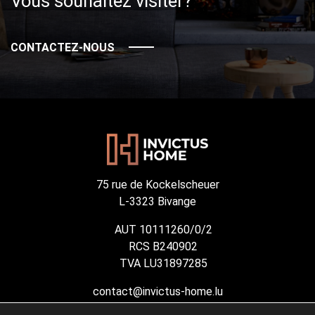
Vous souhaitez visiter?
CONTACTEZ-NOUS
75 rue de Kockelscheuer
L-3323 Bivange
AUT 10111260/0/2
RCS B240902
TVA LU31897285
contact@invictus-home.lu
(+352) 691 887 593