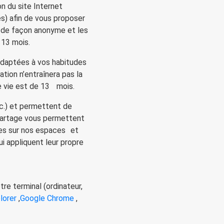
n du site Internet
s) afin de vous proposer
s de façon anonyme et les
 13 mois.
adaptées à vos habitudes
ation n’entraînera pas la
de vie est de 13 mois.
tc.) et permettent de
 partage vous permettent
bles sur nos espaces et
i appliquent leur propre
re terminal (ordinateur,
plorer
,
Google Chrome
,