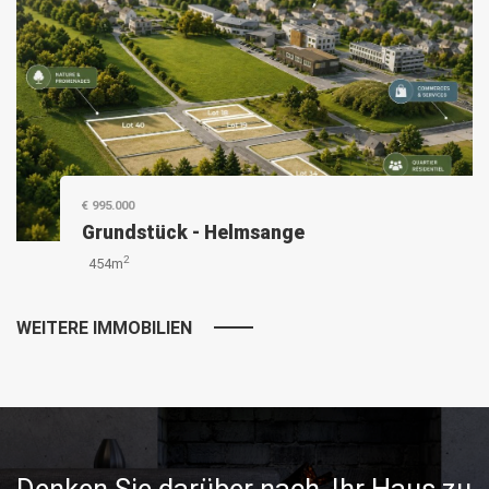
€ 995.000
Grundstück
-
Helmsange
2
454m
WEITERE IMMOBILIEN