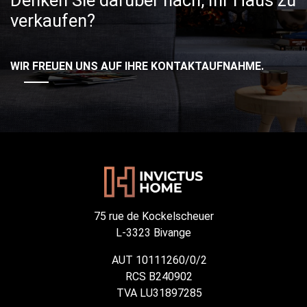
Denken Sie darüber nach, Ihr Haus zu
verkaufen?
WIR FREUEN UNS AUF IHRE KONTAKTAUFNAHME.
75 rue de Kockelscheuer
L-3323 Bivange
AUT 10111260/0/2
RCS B240902
TVA LU31897285