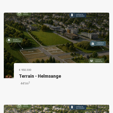
€ 950.300
Terrain
-
Helmsange
2
441m