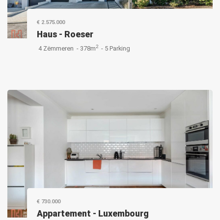
€ 2.575.000
Haus
-
Roeser
2
4 Zëmmeren -
378m
-
5 Parking
€ 730.000
Appartement
-
Luxembourg