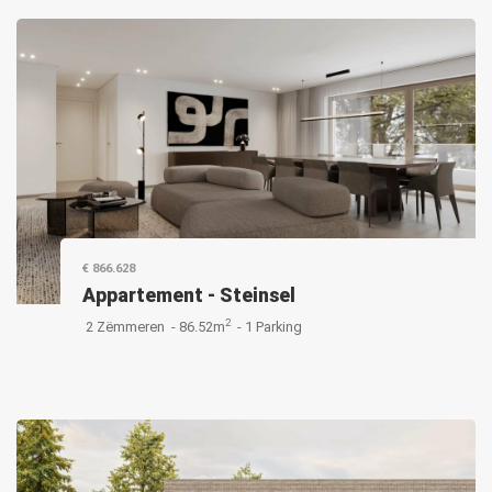
€ 866.628
Appartement
-
Steinsel
2
2 Zëmmeren -
86.52m
-
1 Parking