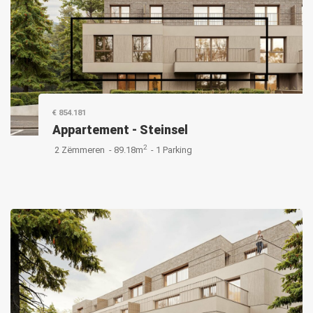
€ 854.181
Appartement
-
Steinsel
2
2 Zëmmeren -
89.18m
-
1 Parking