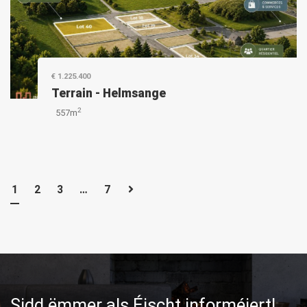
€ 1.225.400
Terrain
-
Helmsange
2
557m
1
2
3
…
7
Sidd ëmmer als Éischt informéiert!