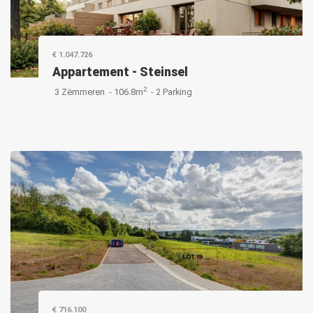
€ 1.047.726
Appartement
-
Steinsel
2
3 Zëmmeren -
106.8m
-
2 Parking
€ 716.100