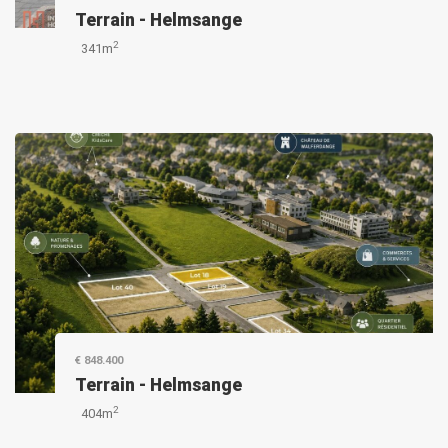
Terrain
-
Helmsange
2
341m
€ 848.400
Terrain
-
Helmsange
2
404m