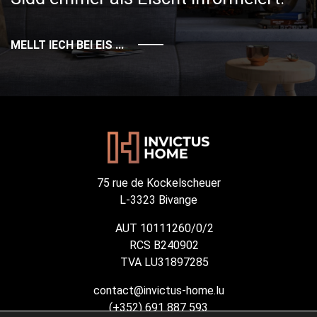
MELLT IECH BEI EIS ...
75 rue de Kockelscheuer
L-3323 Bivange
AUT 10111260/0/2
RCS B240902
TVA LU31897285
contact@invictus-home.lu
(+352) 691 887 593