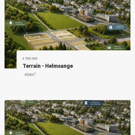
€ 995.000
Terrain
-
Helmsange
2
454m