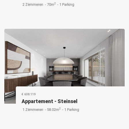
2
2 Zëmmeren -
70m
-
1 Parking
€ 638.119
Appartement
-
Steinsel
2
1 Zëmmeren -
58.02m
-
1 Parking