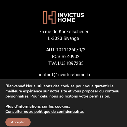
75 rue de Kockelscheuer
L-3323 Bivange
AUT 10111260/0/2
RCS B240902
TVA LU31897285
contact@invictus-home.lu
(+352) 691 887 593
Bienvenue! Nous utilisons des cookies pour vous garantir la
(+352) 621 494 410
meilleure expérience sur notre site et vous proposer du contenu
personnalisé. Pour cela, nous sollicitons votre permission.
Plus d’informations sur les cookies.
© Invictus Home. All Rights Reserved. 2026
Consulter notre politique de confidentialité.
Privacy Policy
Accepter